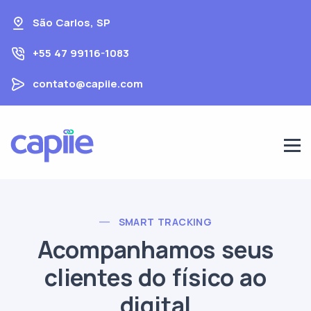
São Carlos, SP
+55 47 99116-1083
contato@capiie.com
SMART TRACKING
Acompanhamos seus
clientes do físico ao
digital